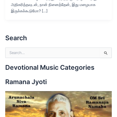
அதிகரித்தவுடன், நான் நினைத்தேன், இது மழையாக
இருக்கக்கூடுமோ? […]
Search
S
e
a
r
Devotional Music Categories
c
h
Ramana Jyoti
f
o
r
: