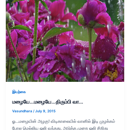
இயற்கை
மழையே…மழையே…திரும்பி வா…
Vasundhara
/
July 9, 2015
ஓ…மழையின் அழகு! விடிகாலையில் வானில் இடி முழக்கம்
போல மெல்லிய ஒலி வந்தது. அடுத்த முறை ஒலி சிறிது