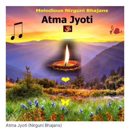
Atma Jyoti (Nirguni Bhajans)