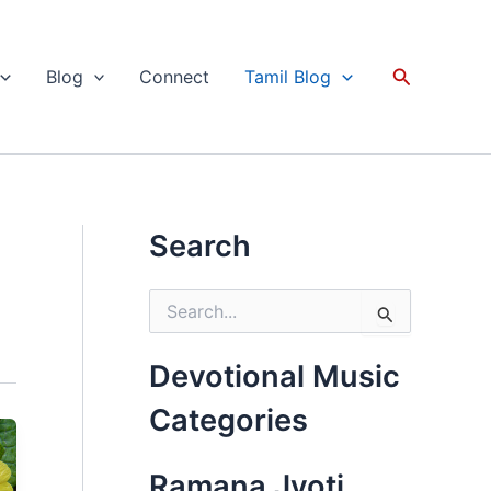
Search
Blog
Connect
Tamil Blog
Search
S
e
a
r
Devotional Music
c
h
Categories
f
o
r
Ramana Jyoti