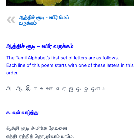
ஆத்திச் சூடி - உயிர் மெய்
வருக்கம்
ஆத்திச் சூடி – உயிர் வருக்கம்
The Tamil Alphabet’s first set of letters are as follows.
Each line of this poem starts with one of these letters in this
order.
அ ஆ இ ஈ உ ஊ எ ஏ ஐ ஒ ஓ ஒள ஃ
கடவுள் வாழ்த்து
ஆத்தி சூடி அமர்ந்த தேவனை
ஏத்தி ஏத்தித் தொழுவோம் யாமே.