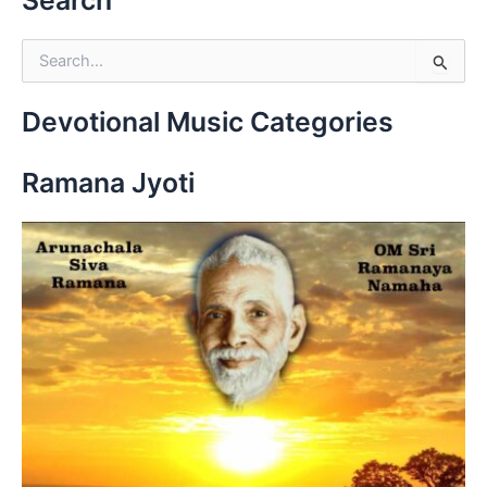
S
e
a
r
Devotional Music Categories
c
h
Ramana Jyoti
f
o
r
: