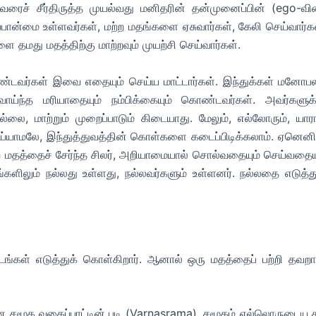
ரைச் சீர்திருத்த முயல்வது மனிதரின் தன்முனைப்பின் (ego-வின
ப்பான்மை உள்ளவர்கள், மற்ற மதங்களை ஏசுவார்கள், கேலி செய்வார்க
ளை தமது மதத்திற்கு மாற்றவும் முயற்சி செய்வார்கள்.
்டவர்கள் இவை எதையும் செய்ய மாட்டார்கள். இந்துக்கள் மனோபல
வாய்ந்த மரியாதையும் நம்பிக்கையும் கொண்டவர்கள். அவர்களுக்
 மாற்றும் முறைப்பாடும் கிடையாது. மேலும், எல்லோரும், யார
ய்யாமலே,
இந்துத்துவத்தின் கொள்களை கடைப்பிடிக்கலாம். ஏனெனில
ற மதத்தைச் சேர்ந்த சிலர், அறியாமையால் சொல்வதையும் செய்வதையு
களிலும் நல்லது உள்ளது, நல்லவர்களும் உள்ளனர். நல்லதை எடுத்து
ுடங்கள் எடுத்துக் கொள்கிறார். ஆனால் ஒரு மதத்தைப் பற்றி தவற
சமூக வகைப்பாட்டின் படி (Varnasrama), சமூகம் எல்லொருடைய ச