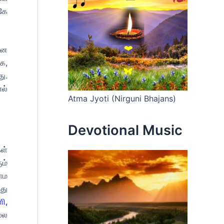
கே
ான
க,
ு.
ல்
Atma Jyoti (Nirguni Bhajans)
Devotional Music
ள்
ம்
ோம
து
ி,
்ல