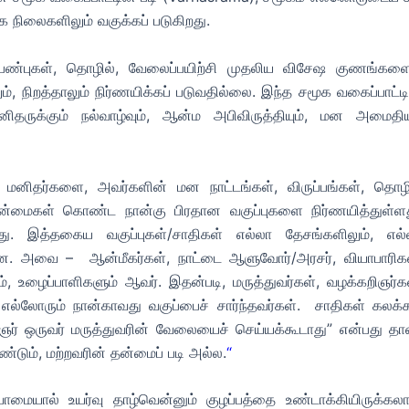
ை நிலைகளிலும் வகுக்கப் படுகிறது.
பண்புகள், தொழில், வேலைப்பயிற்சி முதலிய விசேஷ குணங்களை
ம், நிறத்தாலும் நிர்ணயிக்கப் படுவதில்லை. இந்த சமூக வகைப்பாட்ட
ருக்கும் நல்வாழ்வும், ஆன்ம அபிவிருத்தியும், மன அமைதியு
மனிதர்களை, அவர்களின் மன நாட்டங்கள், விருப்பங்கள், தொழி
தன்மைகள் கொண்ட நான்கு பிரதான வகுப்புகளை நிர்ணயித்துள்ளத
ு. இத்தகைய வகுப்புகள்/சாதிகள் எல்லா தேசங்களிலும், எல்
றன. அவை – ஆன்மீகர்கள், நாட்டை ஆளுவோர்/அரசர், வியாபாரிகள
், உழைப்பாளிகளும் ஆவர். இதன்படி, மருத்துவர்கள், வழக்கறிஞர்க
எல்லோரும் நான்காவது வகுப்பைச் சார்ந்தவர்கள். சாதிகள் கலக்க
ஞர் ஒருவர் மருத்துவரின் வேலையைச் செய்யக்கூடாது” என்பது தான
டும், மற்றவரின் தன்மைப் படி அல்ல.
“
ாமையால் உயர்வு தாழ்வென்னும் குழப்பத்தை உண்டாக்கியிருக்கலாம