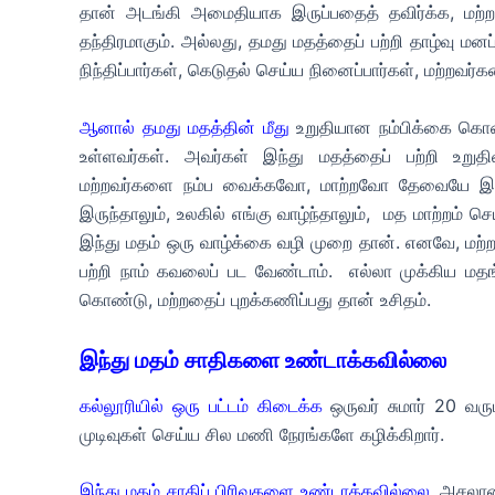
தான் அடங்கி அமைதியாக இருப்பதைத் தவிர்க்க, மற்றவ
தந்திரமாகும். அல்லது, தமது மதத்தைப் பற்றி தாழ்வு மன
நிந்திப்பார்கள், கெடுதல் செய்ய நினைப்பார்கள், மற்றவர்க
ஆனால் தமது மதத்தின் மீது
உறுதியான நம்பிக்கை கொண
உள்ளவர்கள். அவர்கள் இந்து மதத்தைப் பற்றி உறுதி
மற்றவர்களை நம்ப வைக்கவோ, மாற்றவோ தேவையே இல்லை,
இருந்தாலும், உலகில் எங்கு வாழ்ந்தாலும்,
மத மாற்றம் செ
இந்து மதம் ஒரு வாழ்க்கை வழி முறை தான். எனவே, மற்
பற்றி நாம் கவலைப் பட வேண்டாம். எல்லா முக்கிய மதங்
கொண்டு, மற்றதைப் புறக்கணிப்பது தான் உசிதம்.
இந்து மதம் சாதிகளை உண்டாக்கவில்லை
கல்லூரியில் ஒரு பட்டம் கிடைக்க
ஒருவர் சுமார் 20 வர
முடிவுகள் செய்ய சில மணி நேரங்களே கழிக்கிறார்.
இந்து மதம் சாதிப் பிரிவுகளை உண்டாக்கவில்லை.
அசலான 