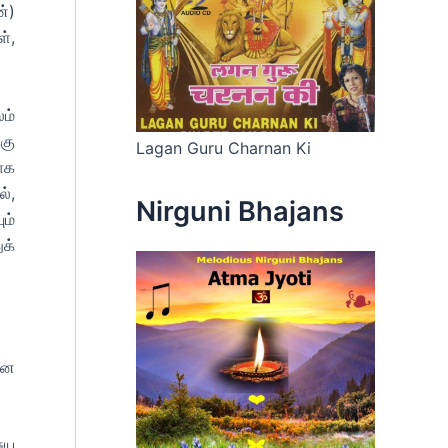
்)
ள்,
ம்
கு
Lagan Guru Charnan Ki
ாக
்,
Nirguni Bhajans
ம்
க்
ான
ுய