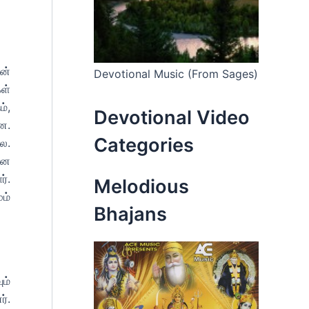
ன்
Devotional Music (From Sages)
ள்
்,
Devotional Video
ன.
Categories
ை.
ான
்.
Melodious
ம்
Bhajans
ம்
ர்.