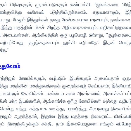
குள் பிரிவுகளும், முரண்பாடுகளும் உண்டாக்கி, “ஜனங்களை பிரித்
குவித்து வலிமைப் படுத்தியிருக்கலாம். எதுவானாலும், இந
ாது. மேலும் இந்துக்கள் தமது மேன்மையான மரபையும், நமக்காகவும
ள இந்து மதத்தின் மிகச் சிறந்த அறிவுரைகளையும், வழிகாட்டுதலையு
வி அடைவார்கள். ஆங்கிலத்தில் ஒரு பழமொழி உள்ளது, “குழந்தையை
எறியும்போது, குழந்தையையும் தூக்கி எறியாதே”. இதன் பொருள
ாதே.”
த்துவோம்
திலும் கோயில்களும், வழிபடும் இடங்களும் அமைப்பதால் ஒருவ
்து மதத்தின் மகத்துவத்தைக் குறைக்கவும் செய்யலாம். இந்தியாவி
 மாபெரும் கோவில்கள் பண்டைய கால அரசர்களால் அமைக்கப் பட்ட
ன் மற்ற இடங்களில், ஆங்காங்கே ஓரிரு கோயில்கள் அல்லது வழிபடு
 சென்று வந்து, சுத்தமாக வைத்து, பராமரித்து, அவரவரது நிலையின்
தாலும் ஆதரித்தால், இதுவே இந்து மதத்தை நிலைநாட்ட மிகப்பெர
ும் நிறைந்திருக்கும் சக்தி. நாம் இறைபொருளை எங்கும் எப்போது