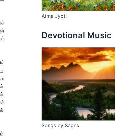
Atma Jyoti
க்
ின்
Devotional Music
ம்
ல்
ு.
லா
்,
ள்,
க்
்.
Songs by Sages
்.