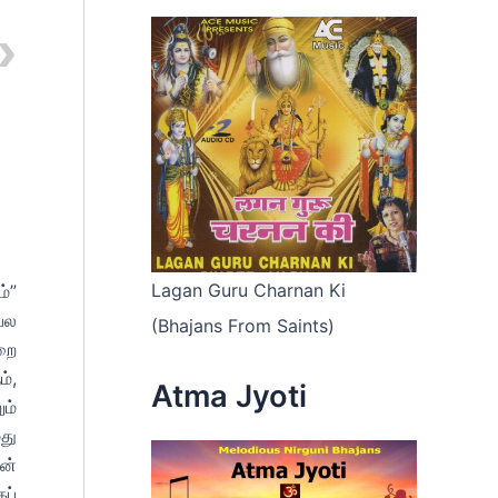
Lagan Guru Charnan Ki
்”
பல
(Bhajans From Saints)
றை
்,
Atma Jyoti
ம்
து
ன்
கப்