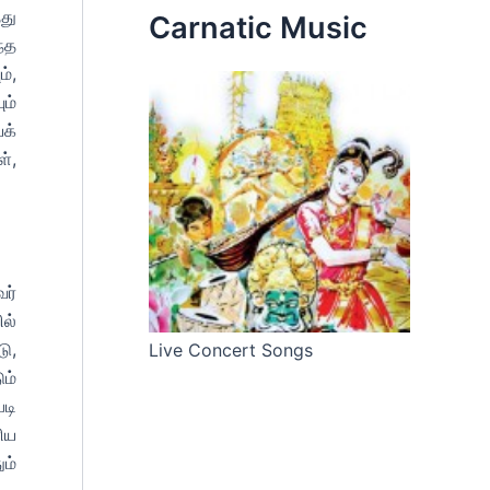
து
Carnatic Music
்த
்,
ம்
க்
்,
ர்
ல்
ு,
Live Concert Songs
ம்
படி
ிய
ம்