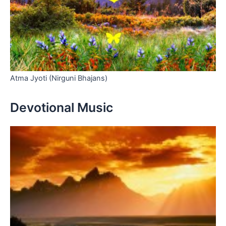
Atma Jyoti (Nirguni Bhajans)
Devotional Music