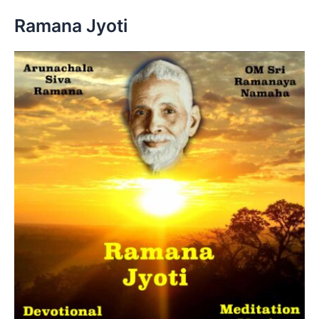
h
Ramana Jyoti
f
o
r
: