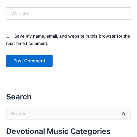
Website
Save my name, email, and website in this browser for the
next time I comment.
Search
S
e
a
r
Devotional Music Categories
c